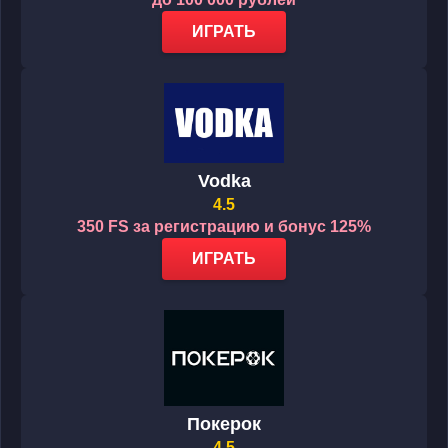
ИГРАТЬ
Vodka
4.5
350 FS за регистрацию и бонус 125%
ИГРАТЬ
Покерок
4.5