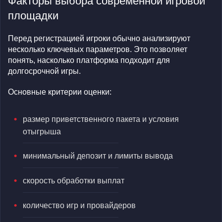
Факторы выбора современной игровой
площадки
Перед регистрацией игроки обычно анализируют
несколько ключевых параметров. Это позволяет
понять, насколько платформа подходит для
долгосрочной игры.
Основные критерии оценки:
размер приветственного пакета и условия
отыгрыша
минимальный депозит и лимиты вывода
скорость обработки выплат
количество игр и провайдеров