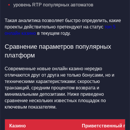
уровень RTP популярных автоматов
Такая аналитика позволяет быстро определить, какие
проекты действительно претендуют на статус
топ 5
онлайн казино
в текущем году.
Сравнение параметров популярных
платформ
Современные новые онлайн казино нередко
отличаются друг от друга не только бонусами, но и
техническими характеристиками: скоростью
транзакций, средним процентом возврата и
минимальными депозитами. Ниже приведено
сравнение нескольких известных площадок по
ключевым показателям.
Казино
Приветственный пак