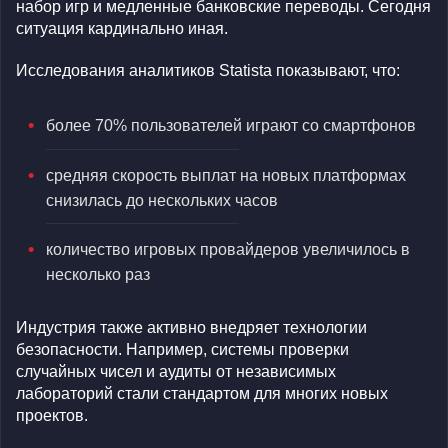
набор игр и медленные банковские переводы. Сегодня
ситуация кардинально иная.
Исследования аналитиков Statista показывают, что:
более 70% пользователей играют со смартфонов
средняя скорость выплат на новых платформах
снизилась до нескольких часов
количество игровых провайдеров увеличилось в
несколько раз
Индустрия также активно внедряет технологии
безопасности. Например, системы проверки
случайных чисел и аудиты от независимых
лабораторий стали стандартом для многих новых
проектов.