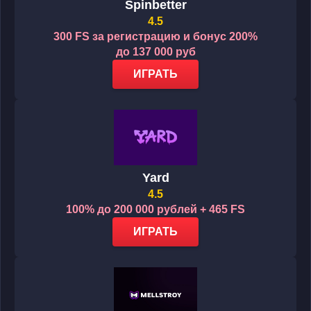
Spinbetter
4.5
300 FS за регистрацию и бонус 200%
до 137 000 руб
ИГРАТЬ
Yard
4.5
100% до 200 000 рублей + 465 FS
ИГРАТЬ