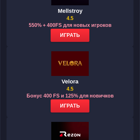
Mellstroy
4.5
550% + 400FS для новых игроков
ИГРАТЬ
Velora
4.5
Бонус 400 FS и 125% для новичков
ИГРАТЬ