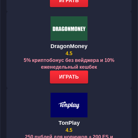
ИГРАТЬ
DragonMoney
4.5
5% криптобонус без вейджера и 10%
еженедельный кешбек
ИГРАТЬ
TonPlay
4.5
250 рублей для новичков + 200 FS и