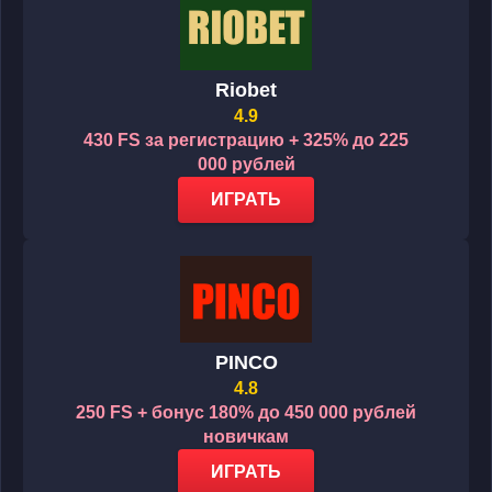
Riobet
4.9
430 FS за регистрацию + 325% до 225
000 рублей
ИГРАТЬ
PINCO
4.8
250 FS + бонус 180% до 450 000 рублей
новичкам
ИГРАТЬ