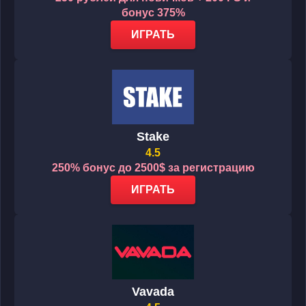
бонус 375%
ИГРАТЬ
Stake
4.5
250% бонус до 2500$ за регистрацию
ИГРАТЬ
Vavada