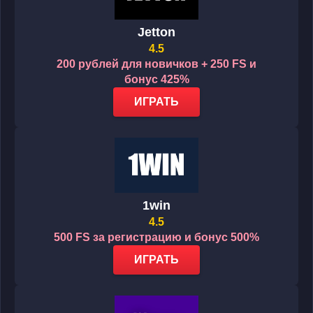
Jetton
4.5
200 рублей для новичков + 250 FS и
бонус 425%
ИГРАТЬ
1win
4.5
500 FS за регистрацию и бонус 500%
ИГРАТЬ