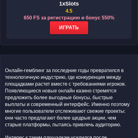
1xSlots
4.5
650 FS за регистрацию и бонус 550%
ИГРАТЬ
Онлайн-гемблинг за последние годы превратился в
технологичную индустрию, где конкуренция между
площадками растет вместе с требованиями игроков.
Появляющиеся новые онлайн казино стремятся
предложить более выгодные бонусы, быстрые
выплаты и современный интерфейс. Именно поэтому
многие пользователи отслеживают свежие проекты:
они часто предлагают более щедрые акции, чем
старые платформы, пытаясь привлечь аудиторию.
Интерес к таким площадкам усилился после